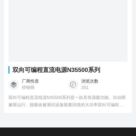
双向可编程直流电源N35500系列
厂商性质
浏览次数
经销商
251
双向可编程直流电源N35500系列是一款具有源载功能、自动两
象限运行、能吸收被测试设备能量回馈的大功率双向可编程直
流电源。该系列采用宽范围+高功率密度设计，输出电压
0~2250V，3U机箱输出功率高达42kW，可覆盖多种规格DUT
的测试应用。N35500系列电源具备高速动态响应、高精度输出
及测量功能，还可配置光伏模拟、电池模拟等软件，帮助客户