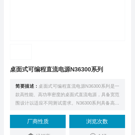
桌面式可编程直流电源N36300系列
简要描述：
桌面式可编程直流电源N36300系列是一
款高性能、高功率密度的桌面式直流电源，具备宽范
围设计以适应不同测试需求。N36300系列具备高速
动态响应、高精度输出及测量，以及丰富的测试功能
与多种通讯控制方式，并采用19英寸2U半宽标准机
厂商性质
浏览次数
箱，无论是实验室桌面使用、系统集成还是产线测