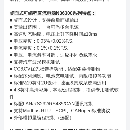
桌面式可编程直流电源N36300系列
特点：
■
桌面式设计，支持前后面板输出
■
宽输出范围，一台可当多台电源
■
高速动态响应，电压上升下降时间≤10ms
■
电压精度：0.03%+0.02%F.S.
■
电流精度：0.1%+0.1%F.S.
■
电压、电流斜率可调，适应不同负载需求
■
支持汽车波形模拟测试
■
CC&CV优先权选择功能，适配各类待测物
■
标配序列测试、电池充电测试、内阻模拟等功能
■
标准½19英寸2U设计，桌面&集成系统均适用
■
4.3英寸高清彩屏，本地/远程控制，提供专用测试软
件
■
标配LAN/RS232/RS485/CAN通讯控制
■
支持Modbus-RTU、SCPI、CANopen标准协议
■
外部模拟量编程控制（选配）