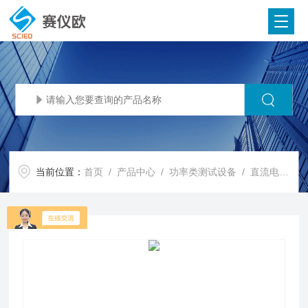
当前位置：
首页
/
产品中心
/
功率类测试设备
/
直流电源
/ 