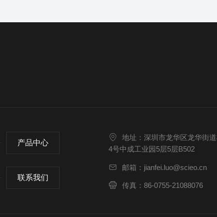
地址：深圳市龙华区龙华街道
产品中心
4号中成工业园5层5层B502
邮箱：jianfei.luo@scieo.cn
联系我们
传真：86-0755-21088076