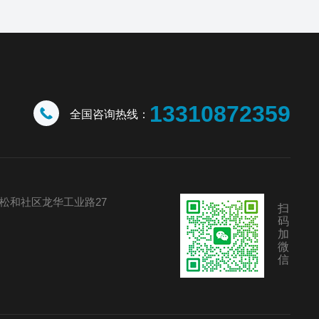
13310872359
全国咨询热线：
松和社区龙华工业路27
扫
码
加
微
信