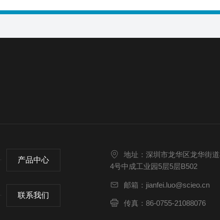
地址：深圳市龙华区龙华街道
产品中心
4号中成工业园5层5层B502
邮箱：jianfei.luo@scieo.cn
联系我们
传真：86-0755-21088076