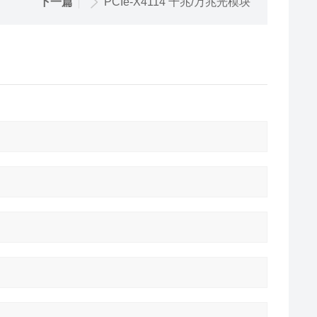
下一篇
PCIe-X4114 千兆/万兆光模块