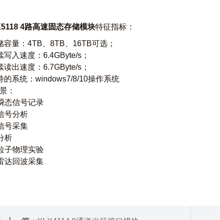
-X5118 4路高速固态存储模块
特征指标：
储容量：4TB、8TB、16TB可选；
写入速度：6.4GByte/s；
读出速度：6.7GByte/s；
的系统：windows7/8/10操作系统
景：
瞬态信号记录
信号分析
信号采集
分析
粒子物理实验
雷达回波采集