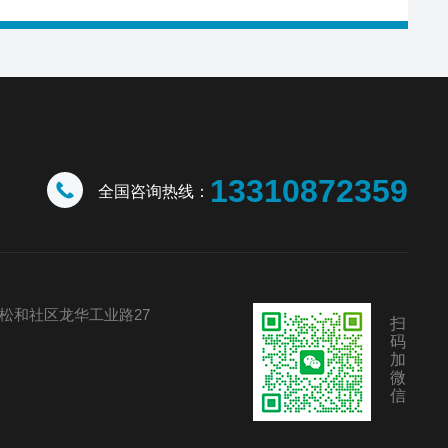
13310872359
全国咨询热线：
松和社区龙华工业路27
扫
码
加
微
信