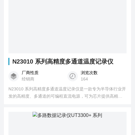
N23010 系列高精度多通道温度记录仪
厂商性质
浏览次数
经销商
164
N23010 系列高精度多通道温度记录仪是一款专为半导体行业开
发的高精度、多通道的可编程直流电源，可为芯片提供高精
度、稳定且纯净的供电，配合环境试验箱进行多项环境可靠性
测试 。产品电压精度高达0.01%，支持μA电流测量，单机多达
24个通道，支持本地/远程(LAN/RS232/CAN) 控制，满足芯片
批量、自动化测试的需求。