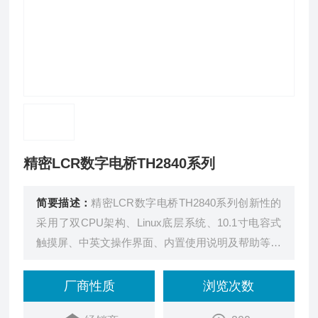
精密LCR数字电桥TH2840系列
简要描述：
精密LCR数字电桥TH2840系列创新性的
采用了双CPU架构、Linux底层系统、10.1寸电容式
触摸屏、中英文操作界面、内置使用说明及帮助等新
一代技术，解决了以往LCR测试速度慢、显示单一、
操作繁琐等缺陷。
厂商性质
浏览次数