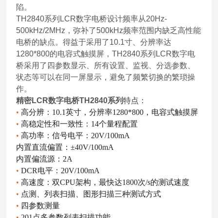
陷。
TH2840系列LCR数字电桥设计频率从20Hz-
500kHz/2MHz，弥补了500kHz频率范围内缺乏高性能
电桥的缺点。得益于采用了10.1寸、分辨率达
1280*800的电容式触摸屏，TH2840系列LCR数字电
桥采用了四参数显示、所有设置、监视、分选参数、
状态等可以在同一屏显示，避免了频繁切换的繁琐操
作。
精密LCR数字电桥TH2840系列
特点：
•
高分辨：10.1英寸，分辨率1280*800，电容式触摸屏
•
高稳定性和一致性：14个量程配置
•
高功率：信号电平：20V/100mA
内置直流偏置：±40V/100mA
内置偏流源：2A
•
DCR电平：20V/100mA
•
高速度：双CPU架构，最快达1800次/s的测试速度
•
点测、列表扫描、图形扫描三种测试方式
•
四参数测量
•
201点多参数列表扫描功能