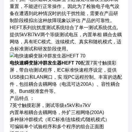
重置，不能进行正常操作 。因此为了检验电子电气设
备在遭遇到此种情况时的抗干扰性能，需要在产品研
制阶段模拟出这种故障现象以评估 产品的可靠性。
HEFT系列抗扰度测试系统结合了单一测试系统优点,
提供5kV和7kV两个等级测试电压，内置单相 耦合去耦
网络，具有IEC模式、连续模式、真实和随机模式，适
合标准测试和研发阶段使用。
电快速瞬变脉冲群发生器HEFT 70
配置7英寸触摸彩
屏，带自动测试程序，IEC标准快速程序设定，提供
USB接口和LAN网口，实 现PC远程控制。丰富的选配
件，包括耦合去耦网络（电流可达200A）、容性耦合
夹、Burst校准套件等。
产品特点 ：
7英寸触摸彩屏，测试等级±5kV和±7kV
内置单相耦合去耦网络，外扩三相网络(200A)
多种脉冲群模式（IEC标准/连续模式/随机模式）
可编辑单个试验程序和多个程序的组合正面图